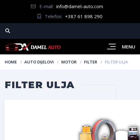
E-mail:
info@damel-auto.com
Telefon:
+387 61 898 290
MENU
HOME
AUTO DIJELOVI
MOTOR
FILTER
FILTER ULJA
FILTER ULJA