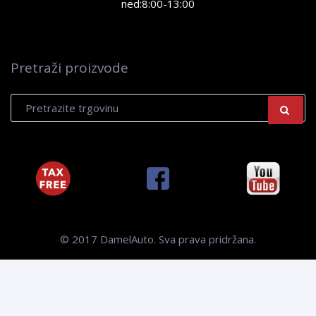
ned:8:00-13:00
Pretraži proizvode
Products
P
search
© 2017 DamelAuto. Sva prava pridržana.