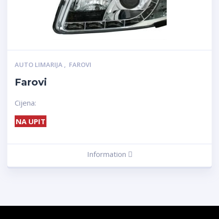
AUTO LIMARIJA
,
FAROVI
Farovi
Cijena:
NA UPIT
Information