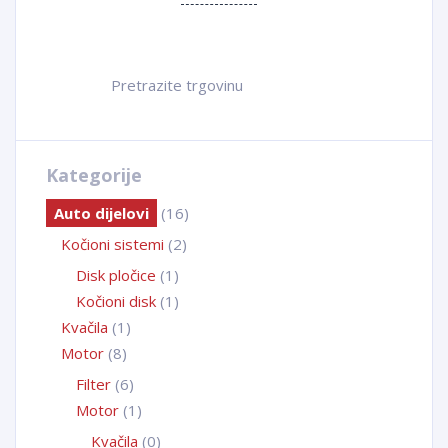
Products
PRET
search
Kategorije
Auto dijelovi
(16)
Kočioni sistemi
(2)
Disk pločice
(1)
Kočioni disk
(1)
Kvačila
(1)
Motor
(8)
Filter
(6)
Motor
(1)
Kvačila
(0)