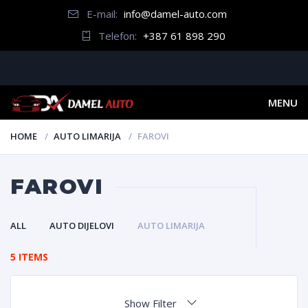
E-mail:
info@damel-auto.com
Telefon:
+387 61 898 290
MENU
HOME
AUTO LIMARIJA
FAROVI
FAROVI
ALL
AUTO DIJELOVI
AUTO LIMARIJA
5 ITEMS
Show Filter